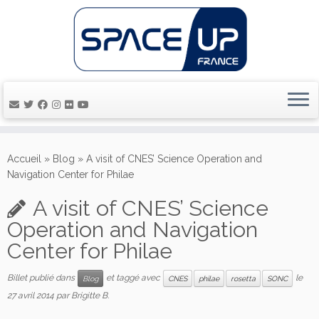
Passer
au
Accueil
»
Blog
»
A visit of CNES’ Science Operation and
contenu
Navigation Center for Philae
A visit of CNES’ Science
Operation and Navigation
Center for Philae
Billet publié dans
et taggé avec
le
Blog
CNES
philae
rosetta
SONC
27 avril 2014
par
Brigitte B.