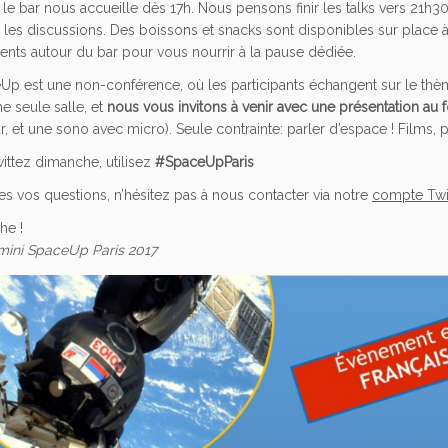
 le bar nous accueille dès 17h. Nous pensons finir les talks vers 21h30
 les discussions. Des boissons et snacks sont disponibles sur place à v
ents autour du bar pour vous nourrir à la pause dédiée.
p est une non-conférence, où les participants échangent sur le thèm
e seule salle, et
nous vous invitons à venir avec une présentation au f
r, et une sono avec micro)
. Seule contrainte: parler d’espace ! Films, 
wittez dimanche, utilisez
#SpaceUpParis
es vos questions, n’hésitez pas à nous contacter via notre
compte Twi
he !
 mini SpaceUp Paris 2017