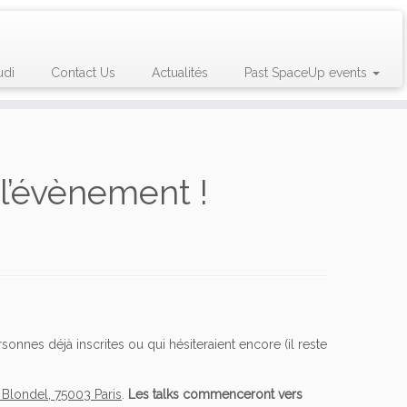
udi
Contact Us
Actualités
Past SpaceUp events
 l’évènement !
nnes déjà inscrites ou qui hésiteraient encore (il reste
 Blondel, 75003 Paris
.
Les talks commenceront vers