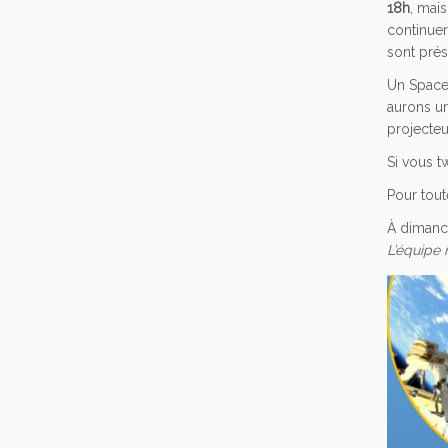
18h
, mais
continuer
sont prés
Un SpaceU
aurons un
projecteu
Si vous t
Pour tout
À dimanc
L’équipe