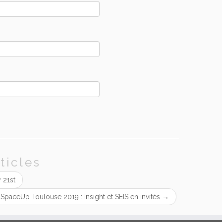
ticles
 21st
iSpaceUp Toulouse 2019 : Insight et SEIS en invités
→