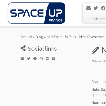
Adhérer
Passer
au
Accueil
»
Blog
»
Mini SpaceUp Paris : faites l’évènement 
contenu
M
Social links
Billet publ
Bonjour à
Notre Spa
quelques 
Nous sero