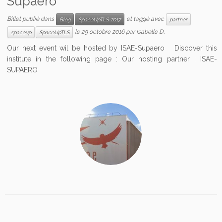
Supaero
Billet publié dans
et taggé avec
Blog
SpaceUpTLS-2017
partner
le
29 octobre 2016
par
Isabelle D.
spaceup
SpaceUpTLS
Our next event wil be hosted by ISAE-Supaero Discover this
institute in the following page : Our hosting partner : ISAE-
SUPAERO